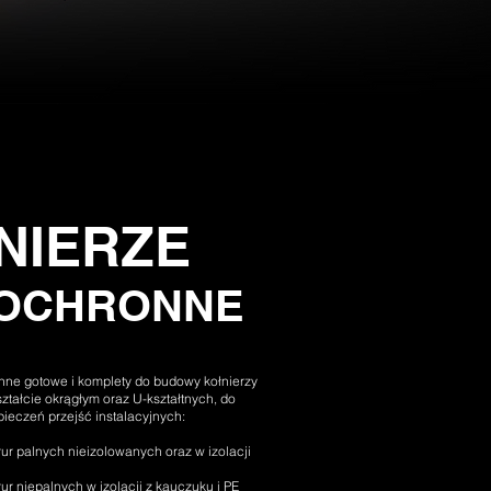
NIERZE
OCHRONNE
nne gotowe i komplety do budowy kołnierzy
ztałcie okrągłym oraz U-kształtnych, do
eczeń przejść instalacyjnych:
ur palnych nieizolowanych oraz w izolacji
ur niepalnych w izolacji z kauczuku i PE