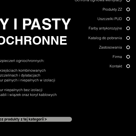
Produkty ZZ
Y I PASTY
Uszczelki PUD
Farby antykorozyjne
OCHRONNE
Katalog do pobrania
Zastosowania
Firma
ezpieczeń ogniochronnych:
Kontakt
przejściach kombinowanych
zczelinach i dylatacjach
ur palnych i niepalnych w izolacji
ur niepalnych bez izolacji
k
abli i wiązek oraz koryt kablowych
z produkty z tej kategorii >