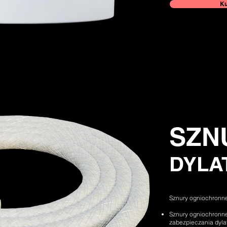
Ku
SZN
DYLA
Sznury ogniochronne
Sznury ogniochronne
zabezpieczania dylat