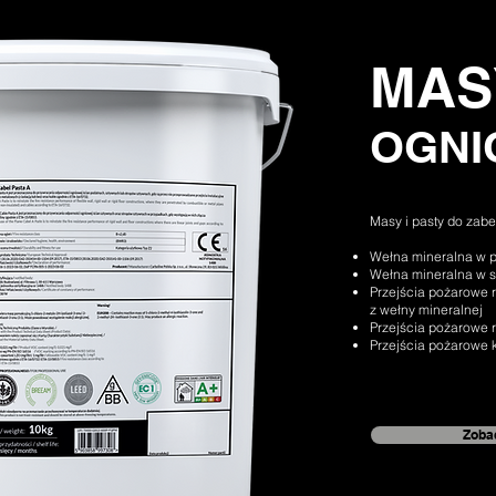
MAS
OGNI
Masy i pasty do zab
Wełna mineralna w 
Wełna mineralna w s
Przejścia pożarowe r
z wełny mineralnej
Przejścia pożarowe r
Przejścia pożarowe 
Zobac