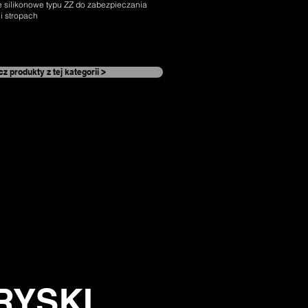
 silikonowe typu ZZ do zabezpieczania
 i stropach
z produkty z tej kategorii >
RYSKI