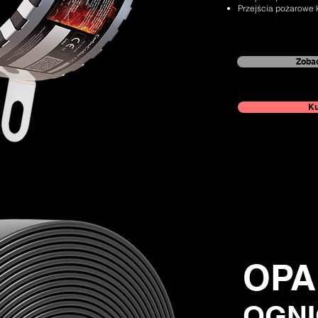
Przejścia pożarowe k
Zobac
Ku
OPA
OGN