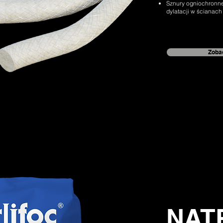
Sznury ogniochronne
dylatacji w ścianach
Zobac
NAT