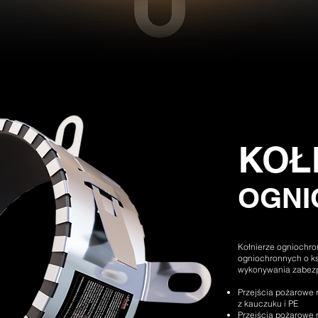
KOŁ
OGNI
Kołnierze ogniochro
ogniochronnych o ks
wykonywania zabezpi
Przejścia pożarowe r
z kauczuku i PE
Przejścia pożarowe r