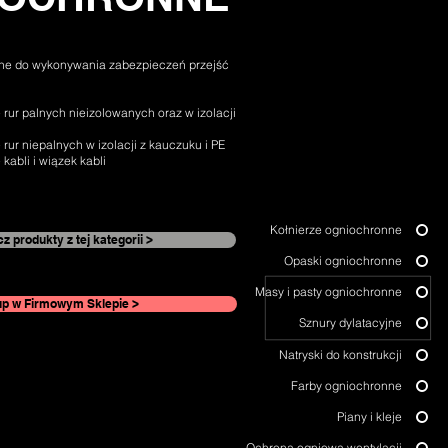
nne
do wykonywania zabezpieczeń przejść
 rur palnych nieizolowanych oraz w izolacji
rur niepalnych w izolacji z kauczuku i PE
kabli i wiązek kabli
Kołnierze ogniochronne
z produkty z tej kategorii >
Opaski ogniochronne
Masy i pasty ogniochronne
p w Firmowym Sklepie >
Sznury dylatacyjne
Natryski do konstrukcji
Farby ogniochronne
Piany i kleje
Ochrona ogniowa wentylacji