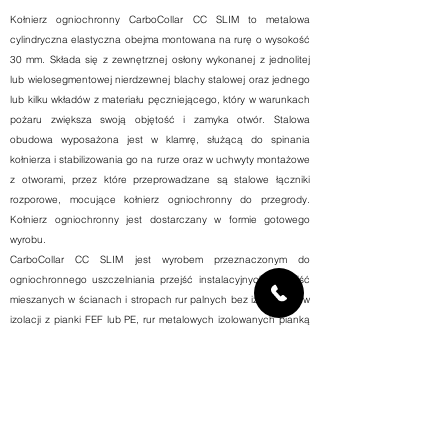
Kołnierz ogniochronny CarboCollar CC SLIM to metalowa
cylindryczna elastyczna obejma montowana na rurę o wysokość
30 mm. Składa się z zewnętrznej osłony wykonanej z jednolitej
lub wielosegmentowej nierdzewnej blachy stalowej oraz jednego
lub kilku wkładów z materiału pęczniejącego, który w warunkach
pożaru zwiększa swoją objętość i zamyka otwór. Stalowa
obudowa wyposażona jest w klamrę, służącą do spinania
kołnierza i stabilizowania go na rurze oraz w uchwyty montażowe
z otworami, przez które przeprowadzane są stalowe łączniki
rozporowe, mocujące kołnierz ogniochronny do przegrody.
Kołnierz ogniochronny jest dostarczany w formie gotowego
wyrobu.
CarboCollar CC SLIM jest wyrobem przeznaczonym do
ogniochronnego uszczelniania przejść instalacyjnych i przejść
mieszanych w ścianach i stropach rur palnych bez izolacji lub w
izolacji z pianki FEF lub PE, rur metalowych izolowanych pianką
FEF lub PE, kabli elektrycznych. Możliwa do uzyskania klasa
odporności ogniowej przepustu wynosi od EI 30 do EI 180 . Przy
zastosowaniu kołnierzy ogniochronnych CarboCollar CC SLIM
możliwe jest uszczelnianie rur pojedynczych lub wiązek rur, rur w
grupach np. 4 sztuki, wiązek kabli, kolanek rur które
zamontowano tuż pod stropem. Inne potrzebne informacje