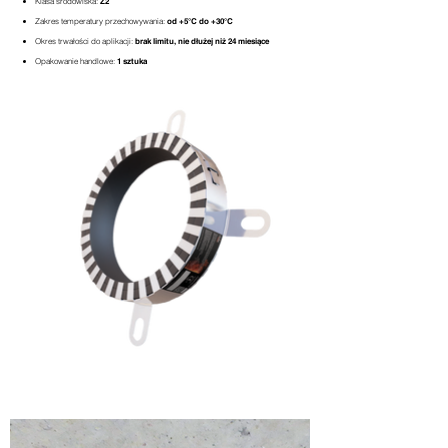
Klasa środowiska:
Z2
Zakres temperatury przechowywania:
od +5°C do +30°C
Okres trwałości do aplikacji:
brak limitu, nie dłużej niż 24 miesiące
Opakowanie handlowe:
1 sztuka