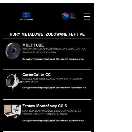
RURY METALOWE IZOLOWANE FEF I PE
MULTITUBE
OGNIOCHRONNE OPASKI PĘCZNIEJĄCE W ROLKACH DO
SAMODZIELNEGO DOCINANIA
Do wykonywania przejść ppoż dla różnych rozmiarów rur
CarboCollar CC
GOTOWE KOŁNIERZE OGNIOCHRONNE W TYPOWYCH
ROZMIARACH
Do wykonywania przejść ppoż dla
typowych rozmiarów rur
Zestaw Montażowy CC S
KOMPLETY DO SAMODZIELNEJ BUDOWY KOŁNIERZY
OGNIOCHRONNYCH CARBOCOLLAR CC
Do wykonywania przejść ppoż dla
różnych rozmiarów rur