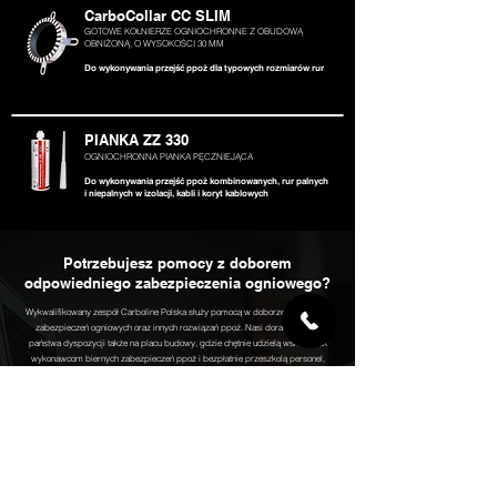
CarboCollar CC SLIM
GOTOWE KOŁNIERZE OGNIOCHRONNE Z OBUDOWĄ
OBNIŻONĄ, O WYSOKOŚCI 30 MM
Do wykonywania przejść ppoż dla
typowych rozmiarów rur
PIANKA ZZ 330
OGNIOCHRONNA PIANKA PĘCZNIEJĄCA
Do wykonywania przejść ppoż kombinowanych, rur palnych
i niepalnych w izolacji, kabli i koryt kablowych
Potrzebujesz pomocy z doborem
odpowiedniego zabezpieczenia ogniowego?
Wykwalifikowany zespół Carboline Polska służy pomocą w doborze pasywnych
zabezpieczeń ogniowych oraz innych rozwiązań ppoż. Nasi doradcy są do
państwa dyspozycji także na placu budowy, gdzie chętnie udzielą wskazówek
wykonawcom biernych zabezpieczeń ppoż i bezpłatnie przeszkolą personel,
potwierdzając odbycie szkolenia licencją wykonawcy, uprawniającą do
prawidłowego, zgodnego z ETA stosowania wyrobów Carboline Polska
przeznaczonych do wykonywania zabezpieczeń ogniochronnych przejść
instalacyjnych, przejść kombinowanych rur, kabli i złączy liniowych oraz innych
zgodnych z europejskimi aprobatami rozwiązań technicznych.
Pomogą dobrać Państwu optymalne rozwiązania i wyroby stosowane do
zabezpieczeń obiektów w zakresie biernej ochrony ogniowej.
W przypadkach trudnych, wykraczających poza zakres typowych rozwiązań