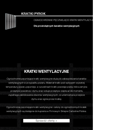
KRATKI PYROK
OGNIOCHRONNE PĘCZNIEJĄCE KRATKI WENTYLACYJNE
Dla prostokątnych kanałów wentylacyjnych
KRATKI WENTYLACYJNE
Ogniochronne pęczniejące kratki wentylacyjne służą do zabezpieczania kanałów
wentylacyjnych w przypadku pożaru. Materiał kratki pod wpływem wysokiej
temperatury pożaru pęcznieje, w szczelinach kratki powstaje piana, która zamyka
przepływ powietrza i dymu oraz izoluje przepływ ciepła aż do momentu
zupełnego zablokowania otworów wentylacyjnych, co uniemożliwia przejście
dymu oraz ognia przez kratkę.
Ogniochronne pęczniejące kratki wentylacyjne i osłony do ogniochronnych kratek
wentylacyjnych są dostępne do kupienia w Firmowym Sklepie Carboline Polska.
Sprawdź ofertę >