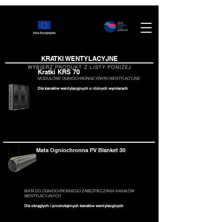
KRATKI WENTYLACYJNE
WYBIERZ PRODUKT Z LISTY PONIŻEJ
Kratki KRS 70
MODUŁOWE OGNIOCHRONNE KRATKI WENTYLACYJNE
Dla kanałów wentylacyjnych o różnych wymiarach
Mata Ogniochronna PV Blanket 30
MATA DO OGNIOCHRONNEGO ZABEZPIECZANIA KANAŁÓW
WENTYLACYJNYCH
Dla okrągłych i prostokątnych kanałów wentylacyjnych