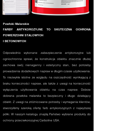
Powłoki Malarskie
FARBY ANTYKOROZYJNE TO SKUTECZNA OCHRONA
POWIERZCHNI STALOWYCH
I BETONOWYCH
Odpowiednio wykonane zabezpieczenie antykorozyjne lub
ogniochronne sprawi, że konstrukcja obiektu znacznie dłużej
zachowa swój nienaganny i estetyczny stan, bez potrzeby
prowadzenia dodatkowych napraw w długim czasie użytkowania.
To niezwykle istotne ze względu na oszczędność wynikającą z
braku konieczności napraw, ale także z uwagi na konieczność
wyłączenia użytkowania obiektu na czas napraw. Dobrze
dobrana powłoka malarska to bezpieczny i długo działający
obiekt. Z uwagi na zróżnicowane potrzeby i wymagania klientów,
stworzyliśmy szeroką ofertę farb antykorozyjnych z najwyższej
półki. W naszym katalogu znajdą Państwo wybrane produkty do
ochrony przeciwkorozyjnej Carboline USA.