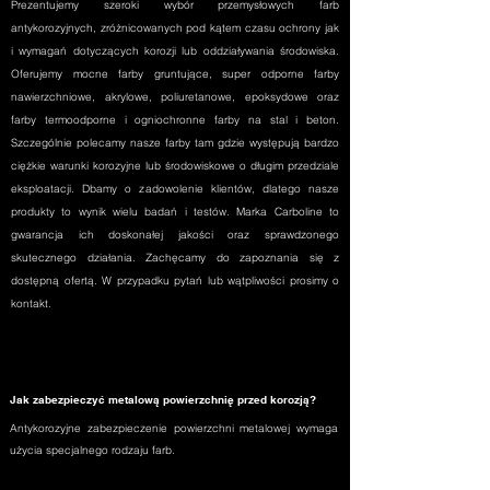
Prezentujemy szeroki wybór przemysłowych farb
antykorozyjnych, zróżnicowanych pod kątem czasu ochrony jak
i wymagań dotyczących korozji lub oddziaływania środowiska.
Oferujemy mocne farby gruntujące, super odporne farby
nawierzchniowe, akrylowe, poliuretanowe, epoksydowe oraz
farby termoodporne i ogniochronne farby na stal i beton.
Szczególnie polecamy nasze farby tam gdzie występują bardzo
ciężkie warunki korozyjne lub środowiskowe o długim przedziale
eksploatacji. Dbamy o zadowolenie klientów, dlatego nasze
produkty to wynik wielu badań i testów. Marka Carboline to
gwarancja ich doskonałej jakości oraz sprawdzonego
skutecznego działania. Zachęcamy do zapoznania się z
dostępną ofertą. W przypadku pytań lub wątpliwości prosimy o
kontakt.
Jak zabezpieczyć metalową powierzchnię przed korozją?
Antykorozyjne zabezpieczenie powierzchni metalowej wymaga
użycia specjalnego rodzaju farb.