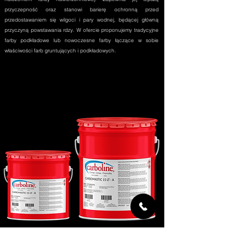
przyczepność oraz stanowi barierę ochronną przed
przedostawaniem się wilgoci i pary wodnej, będącej główną
przyczyną powstawania rdzy. W ofercie proponujemy tradycyjne
farby podkładowe lub nowoczesne farby łączące w sobie
właściwości farb gruntujących i podkładowych.