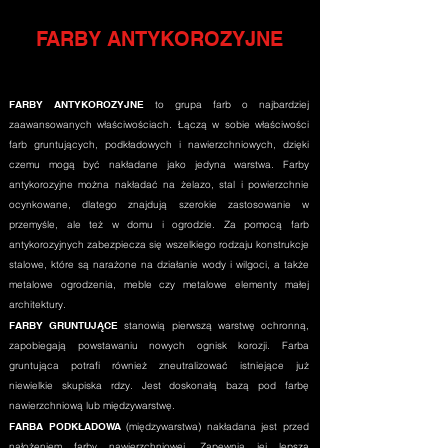
FARBY ANTYKOROZYJNE
FARBY ANTYKOROZYJNE
to grupa farb o najbardziej
zaawansowanych właściwościach. Łączą w sobie właściwości
farb gruntujących, podkładowych i nawierzchniowych, dzięki
czemu mogą być nakładane jako jedyna warstwa. Farby
antykorozyjne można nakładać na żelazo, stal i powierzchnie
ocynkowane, dlatego znajdują szerokie zastosowanie w
przemyśle, ale też w domu i ogrodzie. Za pomocą farb
antykorozyjnych zabezpiecza się wszelkiego rodzaju konstrukcje
stalowe, które są narażone na działanie wody i wilgoci, a także
metalowe ogrodzenia, meble czy metalowe elementy małej
architektury.
FARBY GRUNTUJĄCE
stanowią pierwszą warstwę ochronną,
zapobiegają powstawaniu nowych ognisk korozji. Farba
gruntująca potrafi również zneutralizować istniejące już
niewielkie skupiska rdzy. Jest doskonałą bazą pod farbę
nawierzchniową lub międzywarstwę.
FARBA PODKŁADOWA
(międzywarstwa) nakładana jest przed
nałożeniem farby nawierzchniowej. Zapewnia jej lepszą