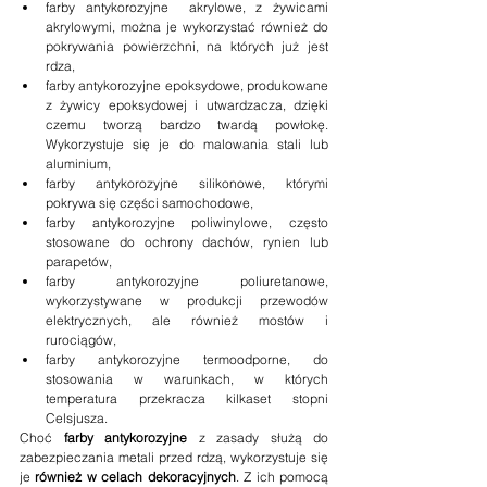
farby antykorozyjne  akrylowe, z żywicami 
akrylowymi, można je wykorzystać również do 
pokrywania powierzchni, na których już jest 
rdza,
farby antykorozyjne epoksydowe, produkowane 
z żywicy epoksydowej i utwardzacza, dzięki 
czemu tworzą bardzo twardą powłokę. 
Wykorzystuje się je do malowania stali lub 
aluminium,
farby antykorozyjne silikonowe, którymi 
pokrywa się części samochodowe,
farby antykorozyjne poliwinylowe, często 
stosowane do ochrony dachów, rynien lub 
parapetów,
farby antykorozyjne poliuretanowe, 
wykorzystywane w produkcji przewodów 
elektrycznych, ale również mostów i 
rurociągów,
farby antykorozyjne termoodporne, do 
stosowania w warunkach, w których 
temperatura przekracza kilkaset stopni 
Celsjusza.
Choć 
farby antykorozyjne 
z zasady służą do 
zabezpieczania metali przed rdzą, wykorzystuje się 
je 
również w celach dekoracyjnych
. Z ich pomocą 