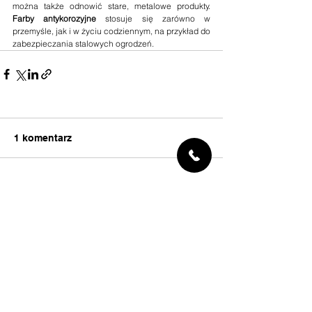
można także odnowić stare, metalowe produkty. 
Farby antykorozyjne
 stosuje się zarówno w 
przemyśle, jak i w życiu codziennym, na przykład do 
zabezpieczania stalowych ogrodzeń.
1 komentarz
Napisz komentarz...
Najnowsze
Chloe Durand
08 lip
Polski rynek gier online jest specyficzny, bo 
formalnie licencje krajowe obejmują 