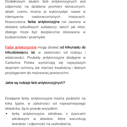
Dodatkowym atutem farb antykorozyjnych jest 
odporność na działanie promieni słonecznych, 
dzięki czemu można je wykorzystać nawet w 
intensywnie nasłonecznionych miejscach. 
Nowoczesna 
farba antykorozyjna
 nie zawiera w 
składzie szkodliwych substancji, takich jak ołów, 
dlatego może być bezpiecznie stosowana w 
budownictwie i przemyśle.
Farby antykorozyjne
 mogą działać 
od kilkunastu do 
kilkudziesięciu lat
, w zależności od rodzaju i 
właściwości. Produkty antykorozyjne dostępne w 
Carboline Polska wyróżniają się najwyższym 
stopniem ochrony, ale również trwałością i dobrym 
przyleganiem do malowanej powierzchni.
Jakie są rodzaje farb antykorozyjnych?
Dostępne farby antykorozyjne można podzielić na 
kilka typów, w zależności od najważniejszego 
składnika. Są to przede wszystkim:
farby antykorozyjne alkidowe, z żywicami 
alkidowymi w składzie, które warunkują 
twardość i odporność na uszkodzenia,