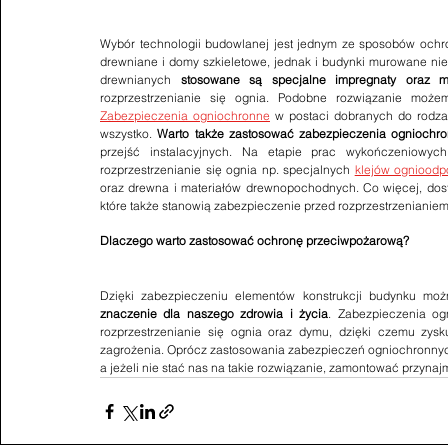
Wybór technologii budowlanej jest jednym ze sposobów ochro
drewniane i domy szkieletowe, jednak i budynki murowane nie
drewnianych 
stosowane są specjalne impregnaty oraz me
Zabezpieczenia ogniochronne
 w postaci dobranych do rodzaj
wszystko. 
Warto także zastosować zabezpieczenia ogniochro
przejść instalacyjnych. Na etapie prac wykończeniowyc
rozprzestrzenianie się ognia np. specjalnych 
klejów ognioodp
oraz drewna i materiałów drewnopochodnych. Co więcej, dost
które także stanowią zabezpieczenie przed rozprzestrzenianiem
Dlaczego warto zastosować ochronę przeciwpożarową?
Dzięki zabezpieczeniu elementów konstrukcji budynku mo
znaczenie dla naszego zdrowia i życia
. Zabezpieczenia ogn
rozprzestrzenianie się ognia oraz dymu, dzięki czemu zys
zagrożenia. Oprócz zastosowania zabezpieczeń ogniochronny
a jeżeli nie stać nas na takie rozwiązanie, zamontować przynaj