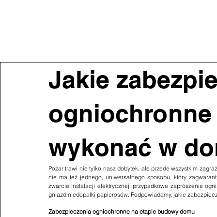
STRONA GŁÓWNA
PRODUKTY
>>
PORADY
Jakie zabezpi
ogniochronne
wykonać w d
Pożar trawi nie tylko nasz dobytek, ale przede wszystkim zagraż
nie ma też jednego, uniwersalnego sposobu, który zagwaran
zwarcie instalacji elektrycznej, przypadkowe zaprószenie ogn
gniazd niedopałki papierosów. Podpowiadamy, jakie zabezpie
Zabezpieczenia ogniochronne na etapie budowy domu