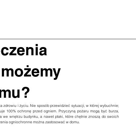
ZASTOSOWANIA
FIRMA
DO POBRANIA
PORADY
KONTAKT
eczenia
 możemy
omu?
a zdrowiu i życiu. Nie sposób przewidzieć sytuacji, w której wybuchnie; 
tuje 100% ochronę przed ogniem. Przyczyną pożaru mogą być burza, 
ia we wnętrzu budynku, a nawet ptaki, które chętnie znoszą do swoich 
czenia ogniochronne można zastosować w domu.