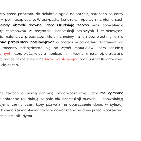
ny przed pożarem. Na działanie ognia najbardziej narażone są domy 
 w pełni bezpieczne. W przypadku konstrukcji opartych na elementach 
tody obróbki drewna, które utrudniają zapłon
 oraz spowalniają 
rozprzestrzenianie się ognia. Podobne rozwiązanie możemy zastosować w przypadku konstrukcji stalowych i żelbetowych. 
u materiałów preparatów, które nanosimy na ich powierzchnię to nie 
nne przepustów instalacyjnych 
w postaci odpowiednio dobranych do 
h możemy zdecydować się na wybór materiałów, które utrudnią 
ornych
, które służą w celu montażu m.in. wełny mineralnej, styropianu 
ępne są także specjalne 
kratki wentylacyjne
 oraz uszczelki drzwiowe, 
 się pożaru.
żna zadbać o bierną ochronę przeciwpożarową, która 
ma ogromne 
iochronne utrudniają zajęcie się konstrukcji budynku i spowalniają 
kujemy cenny czas, który pozwala na opuszczenie domu w sytuacji 
ch warto zainwestować także w nowoczesne systemy przeciwpożarowe, 
mniej czujniki dymu.