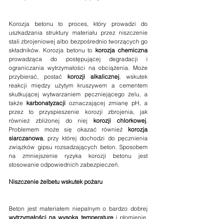
Korozja betonu to proces, który prowadzi do 
uszkadzania struktury materiału przez niszczenie 
stali zbrojeniowej albo bezpośrednio tworzących go 
składników. Korozja betonu to 
korozja chemiczna
prowadząca do postępującej degradacji i 
ograniczania wytrzymałości na obciążenia. Może 
przybierać, postać 
korozji alkalicznej
, wskutek 
reakcji między użytym kruszywem a cementem 
skutkującej wytwarzaniem pęczniejącego żelu, a 
także 
karbonatyzacji
 oznaczającej zmianę pH, a 
przez to przyspieszenie korozji zbrojenia, jak 
również zbliżonej do niej 
korozji chlorkowej
. 
Problemem może się okazać również 
korozja 
siarczanowa
, przy której dochodzi do pęcznienia 
związków gipsu rozsadzających beton. Sposobem 
na zmniejszenie ryzyka korozji betonu jest 
stosowanie odpowiednich zabezpieczeń.
Niszczenie żelbetu wskutek pożaru
Beton jest materiałem niepalnym o bardzo dobrej 
wytrzymałości na wysoką temperaturę
 i płomienie. 