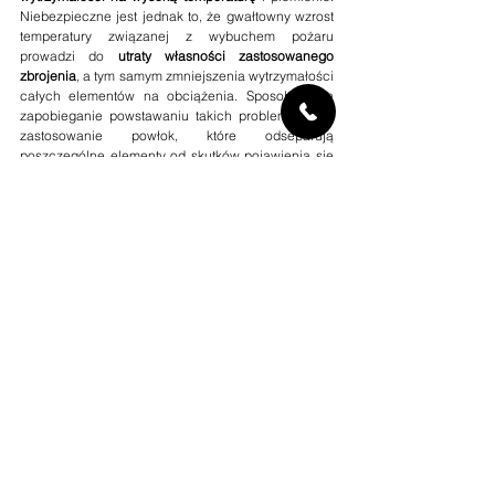
Niebezpieczne jest jednak to, że gwałtowny wzrost 
temperatury związanej z wybuchem pożaru 
prowadzi do 
utraty własności zastosowanego 
zbrojenia
, a tym samym zmniejszenia wytrzymałości 
całych elementów na obciążenia. Sposobem na 
zapobieganie powstawaniu takich problemów jest 
zastosowanie powłok, które odseparują 
poszczególne elementy od skutków pojawienia się 
ognia. Mogą one mieć postać farb pęczniejących 
pod wpływem temperatury, a także mas 
natryskowych stanowiących stałą izolację 
termiczną.
Komentarze
Napisz komentarz...