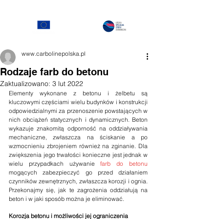
www.carbolinepolska.pl
Rodzaje farb do betonu
Zaktualizowano:
3 lut 2022
Elementy wykonane z betonu i żelbetu są 
kluczowymi częściami wielu budynków i konstrukcji 
odpowiedzialnymi za przenoszenie powstających w 
nich obciążeń statycznych i dynamicznych. Beton 
wykazuje znakomitą odporność na oddziaływania 
mechaniczne, zwłaszcza na ściskanie a po 
wzmocnieniu zbrojeniem również na zginanie. Dla 
zwiększenia jego trwałości konieczne jest jednak w 
wielu przypadkach używanie 
farb do betonu
mogących zabezpieczyć go przed działaniem 
czynników zewnętrznych, zwłaszcza korozji i ognia. 
Przekonajmy się, jak te zagrożenia oddziałują na 
beton i w jaki sposób można je eliminować.
Korozja betonu i możliwości jej ograniczenia