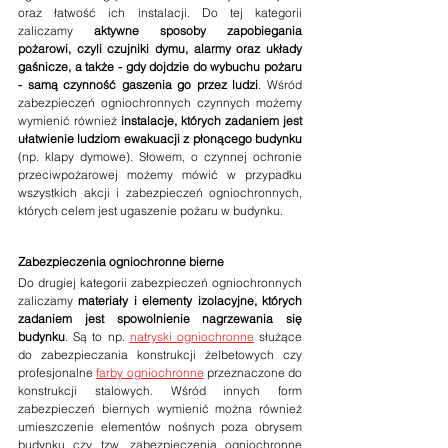
oraz łatwość ich instalacji. Do tej kategorii 
zaliczamy 
aktywne sposoby zapobiegania 
pożarowi, czyli czujniki dymu, alarmy oraz układy 
gaśnicze, a także - gdy dojdzie do wybuchu pożaru 
- samą czynność gaszenia go przez ludzi
. Wśród 
zabezpieczeń ogniochronnych czynnych możemy 
wymienić również 
instalacje, których zadaniem jest 
ułatwienie ludziom ewakuacji z płonącego budynku
(np. klapy dymowe). Słowem, o czynnej ochronie 
przeciwpożarowej możemy mówić w przypadku 
wszystkich akcji i zabezpieczeń ogniochronnych, 
których celem jest ugaszenie pożaru w budynku.
Zabezpieczenia ogniochronne bierne
Do drugiej kategorii zabezpieczeń ogniochronnych 
zaliczamy 
materiały i elementy izolacyjne, których 
zadaniem jest spowolnienie nagrzewania się 
budynku
. Są to np. 
natryski ogniochronne
 służące 
do zabezpieczania konstrukcji żelbetowych czy 
profesjonalne 
farby ogniochronne
 przeznaczone do 
konstrukcji stalowych. Wśród innych form 
zabezpieczeń biernych wymienić można również 
umieszczenie elementów nośnych poza obrysem 
budynku czy tzw. zabezpieczenia ogniochronne 