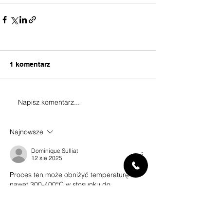
1 komentarz
Napisz komentarz...
Najnowsze
Dominique Sulliat
12 sie 2025
Proces ten może obniżyć temperaturę o 
nawet 300-400°C w stosunku do 
powierzchni niechronionej.
Przełomowe rozwiązania w 