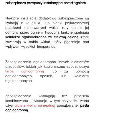
zabezpiecza przepusty instalacyjne przed ogniem
.
Niektóre instalacje dodatkowo zabezpieczone są 
izolacją z kauczuku lub pianki poliuretanowej 
opaskami mocowanymi wokół rury celem jej 
ochrony przed ogniem. Podobną funkcję spełniają 
kołnierze ognioochronne ze stalową osłoną
, które 
zawierają w sobie wkład, który pęcznieje pod 
wpływem wysokich temperatur.
Zabezpieczenia ogniochronne innych elementów 
przepustów, takich jak kable można zabezpieczyć 
farbą ogniochronną
 lub za pomocą 
ogniochronnych opasek, lub kołnierzy 
ogniochronnych.
Zabezpieczenia wymagają też przejścia 
kombinowane i dylatacje, w tym przypadku warto 
użyć 
płyty z wełny mineralnej
 pomalowanej 
pastą 
ogniochronną
.