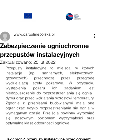
www.carbolinepolska.pl
Zabezpieczenie ogniochronne
przepustów instalacyjnych
Zaktualizowano:
25 lut 2022
Przepusty instalacyjne to miejsca, w których 
instalacje (np. sanitarnych, elektrycznych, 
grzewczych) przechodzą przez przegrodę 
wydzielającą strefy pożarowe. W przypadku 
wystąpienia pożaru ich zadaniem jest 
niedopuszczenie do rozprzestrzeniania się ognia i 
dymu oraz przeciwdziałania wzrostowi temperatury. 
Zgodnie z przepisami budowlanymi mają one 
ograniczać ryzyko rozprzestrzeniania się ognia w 
wymaganym czasie. Przejścia powinny wyróżniać 
się stosownym poziomem wytrzymałości oraz 
optymalną klasą odporności ogniowej.
Jak chronić przepusty instalacyjne przed ogniem?