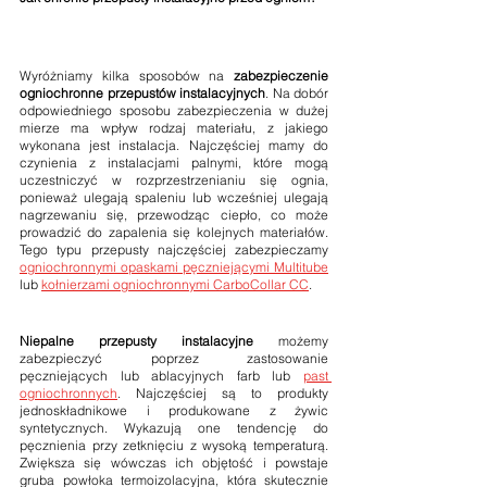
Wyróżniamy kilka sposobów na 
zabezpieczenie 
ogniochronne przepustów instalacyjnych
. Na dobór 
odpowiedniego sposobu zabezpieczenia w dużej 
mierze ma wpływ rodzaj materiału, z jakiego 
wykonana jest instalacja. Najczęściej mamy do 
czynienia z instalacjami palnymi, które mogą 
uczestniczyć w rozprzestrzenianiu się ognia, 
ponieważ ulegają spaleniu lub wcześniej ulegają 
nagrzewaniu się, przewodząc ciepło, co może 
prowadzić do zapalenia się kolejnych materiałów. 
Tego typu przepusty najczęściej zabezpieczamy 
ogniochronnymi opaskami pęczniejącymi Multitube
lub 
kołnierzami ogniochronnymi CarboCollar CC
.
Niepalne przepusty instalacyjne 
możemy 
zabezpieczyć poprzez zastosowanie 
pęczniejących lub ablacyjnych farb lub 
past 
ogniochronnych
. Najczęściej są to produkty 
jednoskładnikowe i produkowane z żywic 
syntetycznych. Wykazują one tendencję do 
pęcznienia przy zetknięciu z wysoką temperaturą. 
Zwiększa się wówczas ich objętość i powstaje 
gruba powłoka termoizolacyjna, która skutecznie 